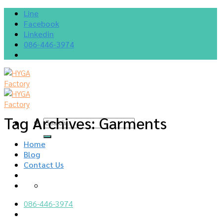
Skip
Line
to
Facebook
content
Linkedin
086-446-3974
Tag Archives:
Garments
Home
Blog
Contact Us
086-446-3974