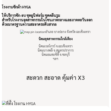
โรงงานซักผ้า HYGA
ให้บริการซัก-อบ ชุดยูนิฟอร์ม ชุดคลีนรูม
สำหรับโรงงานอุตสาหกรรมในโซนภาคกลางและภาคตะวันออก
ด้วยมาตรฐานความสะอาดระดับสากล
อำเภอ บางปะกง จังหวัด ฉะเชิงเทรา
นิคมอุตสาหกรรมใกล้เคียง
นิคมเวลโกรว์ จ.ฉะเชิงเทรา
นิคมบางพลี จ.สมุทรปราการ
นิคมอมตะซิตี้ จ.ชลบุรี
ฯลฯ
สะดวก สะอาด คุ้มค่า X3