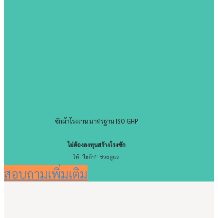
ซักผ้าโรงงาน มาตรฐาน ISO GHP
ไม่ต้องลงทุนสร้างโรงซัก
ให้ “ไฮก้า” ช่วยดูแล
สอบถามเพิ่มเติม