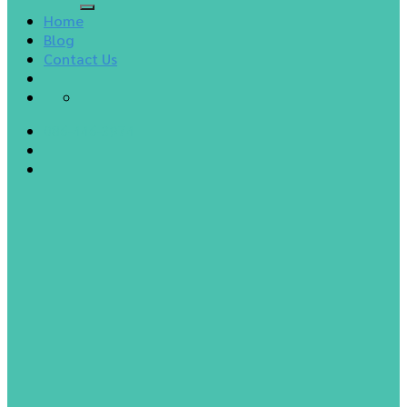
Home
Blog
Contact Us
086-446-3974