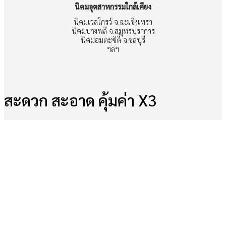
นิคมอุตสาหกรรมใกล้เคียง
นิคมเวลโกรว์ จ.ฉะเชิงเทรา
นิคมบางพลี จ.สมุทรปราการ
นิคมอมตะซิตี้ จ.ชลบุรี
ฯลฯ
สะดวก สะอาด คุ้มค่า X3