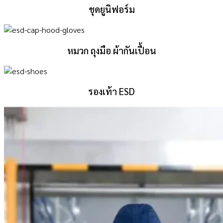
ชุดยูนิฟอร์ม
หมวก ถุงมือ ผ้ากันเปื้อน
รองเท้า ESD